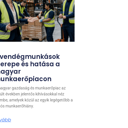
 vendégmunkások
zerepe és hatása a
agyar
unkaerőpiacon
agyar gazdaság és munkaerőpiac az
últ években jelentős kihívásokkal néz
mbe, amelyek közül az egyik legégetőbb a
tós munkaerőhiány.
vább