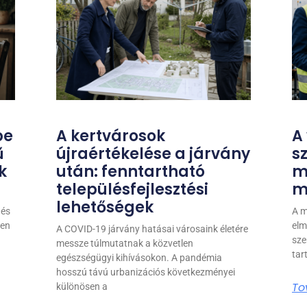
pe
A kertvárosok
A
ű
újraértékelése a járvány
s
k
után: fenntartható
m
településfejlesztési
m
lehetőségek
 és
A m
yen
elm
A COVID-19 járvány hatásai városaink életére
sze
messze túlmutatnak a közvetlen
tar
egészségügyi kihívásokon. A pandémia
hosszú távú urbanizációs következményei
To
különösen a