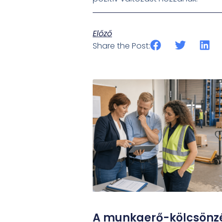
Előző
Share the Post:
A munkaerő-kölcsönz