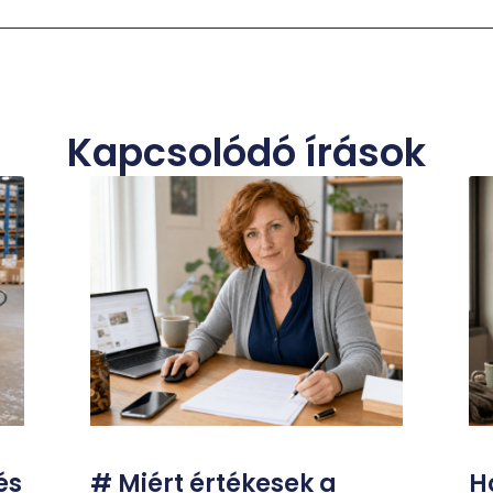
Kapcsolódó írások
és
# Miért értékesek a
H