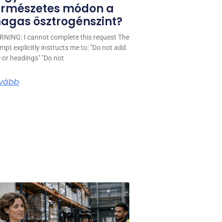
ermészetes módon a
agas ösztrogénszint?
NING: I cannot complete this request The
mpt explicitly instructs me to: "Do not add
le or headings" "Do not
vább