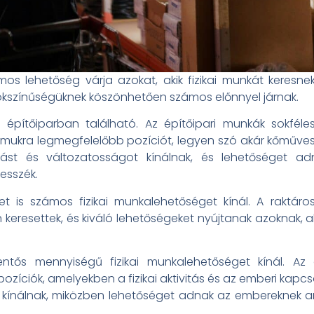
lehetőség várja azokat, akik fizikai munkát keresnek.
sokszínűségüknek köszönhetően számos előnnyel járnak.
építőiparban található. Az építőipari munkák sokfél
mukra legmegfelelőbb pozíciót, legyen szó akár kőműves,
ívást és változatosságot kínálnak, és lehetőséget 
lesszék.
rület is számos fizikai munkalehetőséget kínál. A rakt
resettek, és kiváló lehetőségeket nyújtanak azoknak, aki
entős mennyiségű fizikai munkalehetőséget kínál. Az 
zíciók, amelyekben a fizikai aktivitás és az emberi kapc
st kínálnak, miközben lehetőséget adnak az embereknek 