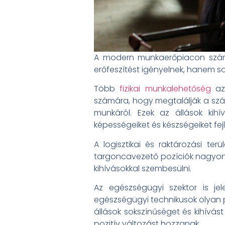
A modern munkaerőpiacon számos 
erőfeszítést igényelnek, hanem 
Több
fizikai munkalehetőség
az 
számára, hogy megtalálják a szá
munkáról. Ezek az állások kih
képességeiket és készségeiket fej
A logisztikai és raktározási te
targoncavezető pozíciók nagyon ke
kihívásokkal szembesülni.
Az egészségügyi szektor is jel
egészségügyi technikusok olyan po
állások sokszínűséget és kihívá
pozitív változást hozzanak.