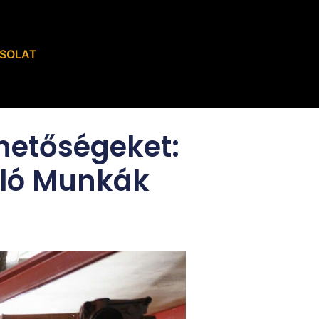
SOLAT
ehetőségeket:
áló Munkák