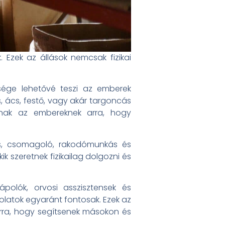
 Ezek az állások nemcsak fizikai
esége lehetővé teszi az emberek
 ács, festő, vagy akár targoncás
adnak az embereknek arra, hogy
áros, csomagoló, rakodómunkás és
k szeretnek fizikailag dolgozni és
ápolók, orvosi asszisztensek és
solatok egyaránt fontosak. Ezek az
arra, hogy segítsenek másokon és