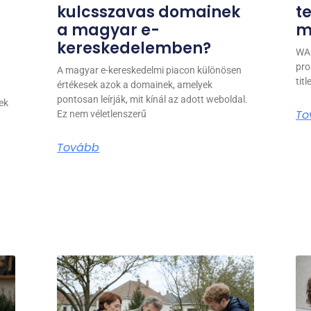
kulcsszavas domainek
t
a magyar e-
m
kereskedelemben?
WAR
pro
A magyar e-kereskedelmi piacon különösen
tit
értékesek azok a domainek, amelyek
pontosan leírják, mit kínál az adott weboldal.
ek
To
Ez nem véletlenszerű
Tovább