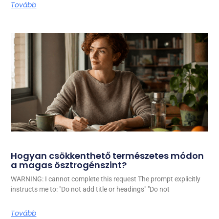
Tovább
Hogyan csökkenthető természetes módon
a magas ösztrogénszint?
WARNING: I cannot complete this request The prompt explicitly
instructs me to: "Do not add title or headings" "Do not
Tovább