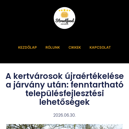
KEZDŐLAP
RÓLUNK
CIKKEK
KAPCSOLAT
A kertvárosok újraértékelése
a járvány után: fenntartható
településfejlesztési
lehetőségek
2026.06.30.