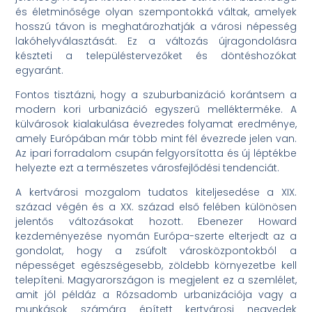
és életminősége olyan szempontokká váltak, amelyek
hosszú távon is meghatározhatják a városi népesség
lakóhelyválasztását. Ez a változás újragondolásra
készteti a településtervezőket és döntéshozókat
egyaránt.
Fontos tisztázni, hogy a szuburbanizáció korántsem a
modern kori urbanizáció egyszerű mellékterméke. A
külvárosok kialakulása évezredes folyamat eredménye,
amely Európában már több mint fél évezrede jelen van.
Az ipari forradalom csupán felgyorsította és új léptékbe
helyezte ezt a természetes városfejlődési tendenciát.
A kertvárosi mozgalom tudatos kiteljesedése a XIX.
század végén és a XX. század első felében különösen
jelentős változásokat hozott. Ebenezer Howard
kezdeményezése nyomán Európa-szerte elterjedt az a
gondolat, hogy a zsúfolt városközpontokból a
népességet egészségesebb, zöldebb környezetbe kell
telepíteni. Magyarországon is megjelent ez a szemlélet,
amit jól példáz a Rózsadomb urbanizációja vagy a
munkások számára épített kertvárosi negyedek