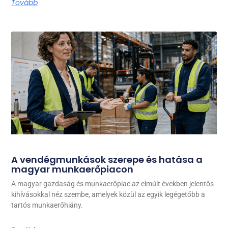
Tovább
A vendégmunkások szerepe és hatása a
magyar munkaerőpiacon
A magyar gazdaság és munkaerőpiac az elmúlt években jelentős
kihívásokkal néz szembe, amelyek közül az egyik legégetőbb a
tartós munkaerőhiány.