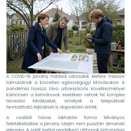
A COVID-19 járvány hatásai városaink életére messze
túlmutatnak a közvetlen egészségügyi kihívásokon. A
pandémia hosszú távú urbanizációs következményei
különösen a kertvárosok esetében vetnek fel komplex
tervezési kérdéseket, amelyek a települések
fenntartható fejlődését is alapvetően érintik.
A családi házas lakhatási forma látványos
felértékelődése a járvány idején nem pusztán átmeneti
jelenség. A saját kerttel rendelkező otthonok biztonsága