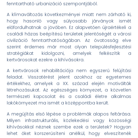
fenntartható urbanizáció szempontjából.
A klímaváltozás következményei miatt nem zárható ki,
hogy hasonló vagy súlyosabb járványok ismét
előfordulhatnak a jövőben. Ez alapvetően újraértékeli a
családi házas beépítésű területek jelentőségét a városi
civilizáció fenntarthatóságában. Az óvatosság elve
szerint érdemes már most olyan településfejlesztési
stratégiákat kidolgozni, amelyek felkészítik a
kertvárosokat ezekre a kihívásokra.
A kertvárosok rehabilitációja nem egyszerű felújítási
feladat. Visszatérést jelent azokhoz az egyetemes
értékekhez, amelyek a XX. század elején motiválták
létrehozásukat. Az egészséges környezet, a közvetlen
természeti kapcsolat és a családi életre alkalmas
lakókörnyezet ma ismét a középpontba került.
A megújítás első lépése a problémák alapos feltárása.
Milyen infrastrukturális, közlekedési vagy közösségi
kihívásokkal néznek szembe ezek a területek? Hogyan
lehet őket korszerűsíteni anélkül, hogy elveszítenék