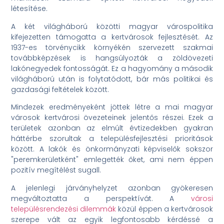
létesítése.
A két világháború közötti magyar várospolitika
kifejezetten támogatta a kertvárosok fejlesztését. Az
1937-es törvénycikk környékén szervezett szakmai
továbbképzések is hangsúlyozták a zöldövezeti
lakónegyedek fontosságát. Ez a hagyomány a második
világháború után is folytatódott, bár más politikai és
gazdasági feltételek között.
Mindezek eredményeként jöttek létre a mai magyar
városok kertvárosi övezeteinek jelentős részei. Ezek a
területek azonban az elmúlt évtizedekben gyakran
háttérbe szorultak a településfejlesztési prioritások
között. A lakók és önkormányzati képviselők sokszor
"peremkerületként" emlegették őket, ami nem éppen
pozitív megítélést sugall.
A jelenlegi járványhelyzet azonban gyökeresen
megváltoztatta a perspektívát. A
városi
településrendezési dilemmák
közül éppen a kertvárosok
szerepe vált az egyik legfontosabb kérdéssé a