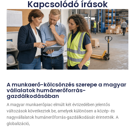
Kapcsolódó írások
A munkaerő-kölcsönzés szerepe a magyar
vállalatok humánerőforrás-
gazdálkodásában
A magyar munkaerőpiac elmúlt két évtizedében jelentős
változások következtek be, amelyek különösen a közép- és
nagyvállalatok humánerőforrás-gazdálkodását érintették. A
globalizáció,